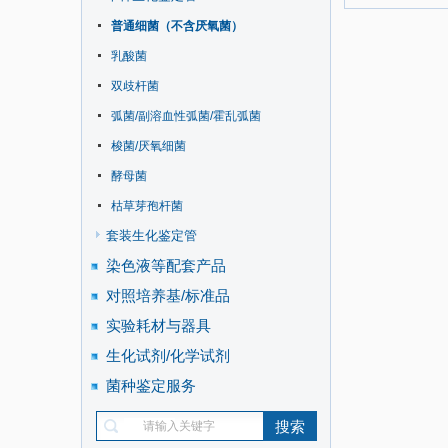
普通细菌（不含厌氧菌）
乳酸菌
双歧杆菌
弧菌/副溶血性弧菌/霍乱弧菌
梭菌/厌氧细菌
酵母菌
枯草芽孢杆菌
套装生化鉴定管
染色液等配套产品
对照培养基/标准品
实验耗材与器具
生化试剂/化学试剂
菌种鉴定服务