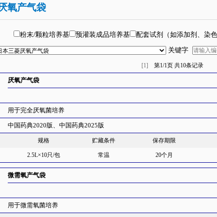
厌氧产气袋
粉末/颗粒培养基
预灌装成品培养基
配套试剂（如添加剂、染
关键字
[1]
第
1/1
页 共
10
条记录
厌氧产气袋
用于完全厌氧菌培养
中国药典2020版、中国药典2025版
规格
贮藏条件
保存期限
2.5L×10只/包
常温
20个月
微需氧产气袋
用于微需氧菌培养