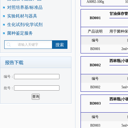
A0092-100g
1
对照培养基/标准品
甘油保存管
实验耗材与器具
BD001
生化试剂/化学试剂
产品说明
用于菌种保
菌种鉴定服务
编号
BD001
2ml
西林瓶(小
BD002
编号：
编号
BD002
5ml
批号：
西林瓶(小
BD003
编号
BD003
5ml