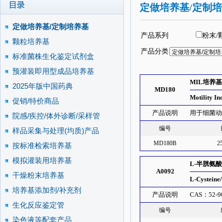
定做培养基/定制
定做培养基/定制培养基
产品系列
粉末/
颗粒培养基
产品分类
标准菌株生化鉴定试剂盒
预灌装即用型成品培养基
MIL培养
2025年版中国药典
MD180
Motility I
促销/特价商品
产品说明
用于细菌
院感/疾控/体外诊断/采样管
编号
样品采集与处理(均质)产品
MD180B
2
按标准检索培养基
模拟灌装用培养基
L-半胱氨酸/
A0092
干燥粉末培养基
L-Cysteine
培养基添加剂/补充剂
产品说明
CAS：52
生化反应鉴定管
编号
染色液等配套产品