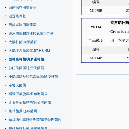
编号
细菌保存用培养基
M1070B
2
运送培养基
克罗诺杆
药敏试验用培养基
M1114
Cronobacte
通用需氧和兼性厌氧菌培养基
产品说明
用于克罗诺杆
大肠杆菌/大肠菌群
编号
大肠埃希氏菌O157:H7/NM
M1114B
2
阪崎肠杆菌/克罗诺杆菌
沙门氏菌属/志贺氏菌属
小肠结肠炎耶尔森氏菌/鼠疫杆菌
布鲁氏菌属
铜绿假单胞菌/假单胞菌属
金黄色葡萄球菌/葡萄球菌属
肠球菌属/链球菌属
单核增生李斯特氏菌/李斯特氏菌属..
蜡样芽胞杆菌/芽孢杆菌属