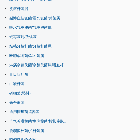
炭疽杆菌属
副溶血性弧菌/霍乱弧菌/弧菌属
嗜水气单胞菌/气单胞菌属
链霉菌属/放线菌
结核分枝杆菌/分枝杆菌属
嗜肺军团菌/军团菌属
淋病奈瑟氏菌/奈瑟氏菌属/嗜血杆..
百日咳杆菌
白喉杆菌
磷细菌(肥料)
光合细菌
通用厌氧菌培养基
产气荚膜梭菌/生孢梭菌/梭状芽胞..
脆弱拟杆菌/拟杆菌属