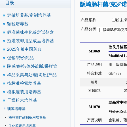
阪崎肠杆菌/克罗
定做培养基/定制培养基
产品系列
粉末/
颗粒培养基
产品分类
标准菌株生化鉴定试剂盒
预灌装即用型成品培养基
改良月桂基
2025年版中国药典
M1069
Modified L
促销/特价商品
产品说明
用于阪崎肠杆
院感/疾控/体外诊断/采样管
符合标准
GB4789
样品采集与处理(均质)产品
编号
按标准检索培养基
M1069B
2
模拟灌装用培养基
干燥粉末培养基
结晶紫中性
M1070
细菌培养基
Violet-Red 
稀释和样品制备用培养基
产品说明
含乳糖、
生化鉴定用培养基