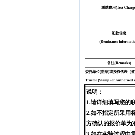
测试费用
(Test Charg
汇款信息
(Remittance informati
备注
(Remarks)
委托单位
(
盖章
)
或授权代表（签
Trustor (Stamp) or Authorized r
说明：
1.
请详细填写您的
2.
如不指定所采用
方确认的报价单为
3.
如在实验过程中