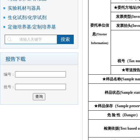
★
委托方地址
(0
实验耗材与器具
发票类型
(Invo
生化试剂/化学试剂
委托单位信
发票抬头
(Invo
定做培养基/定制培养基
息
(Trustor
Information)
税号（
Tax n
★
寄送报
编号：
★
样品名称
(Sample na
批号：
样品状态
(Sample stat
★
样品保存（
Sample preser
危
险
性
（
Danger
）
检测依据
(Test based o