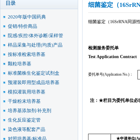
细菌鉴定（16Sr
2020年版中国药典
细菌鉴定（16SrRNA同源
促销/特价商品
院感/疾控/体外诊断/采样管
样品采集与处理(均质)产品
检测服务委托单
按标准检索培养基
Test Application Contract
颗粒培养基
标准菌株生化鉴定试剂盒
委托单号
(Application No.)
：
预灌装即用型成品培养基
模拟灌装用培养基
注：
★栏目为委托单位必
干燥粉末培养基
培养基添加剂/补充剂
生化反应鉴定管
染色液等配套产品
对照培养基/标准品
★
申请单位
(Ap