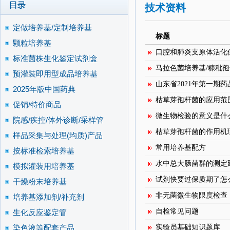
技术资料
定做培养基/定制培养基
标题
颗粒培养基
口腔和肺炎支原体活化保
标准菌株生化鉴定试剂盒
马拉色菌培养基/糠秕孢
预灌装即用型成品培养基
山东省2021年第一期药
2025年版中国药典
枯草芽孢杆菌的应用范
促销/特价商品
微生物检验的意义是什
院感/疾控/体外诊断/采样管
枯草芽孢杆菌的作用机
样品采集与处理(均质)产品
常用培养基配方
按标准检索培养基
水中总大肠菌群的测定
模拟灌装用培养基
试剂快要过保质期了怎
干燥粉末培养基
非无菌微生物限度检查
培养基添加剂/补充剂
自检常见问题
生化反应鉴定管
染色液等配套产品
实验员基础知识题库